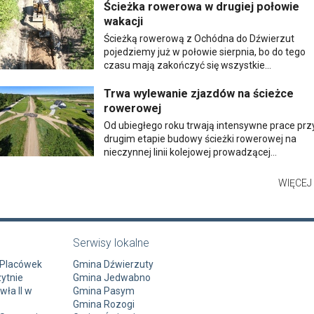
Ścieżka rowerowa w drugiej połowie
wakacji
Ścieżką rowerową z Ochódna do Dźwierzut
pojedziemy już w połowie sierpnia, bo do tego
czasu mają zakończyć się wszystkie...
Trwa wylewanie zjazdów na ścieżce
rowerowej
Od ubiegłego roku trwają intensywne prace prz
drugim etapie budowy ścieżki rowerowej na
nieczynnej linii kolejowej prowadzącej...
WIĘCEJ 
Serwisy lokalne
 Placówek
Gmina Dźwierzuty
ytnie
Gmina Jedwabno
ła II w
Gmina Pasym
Gmina Rozogi