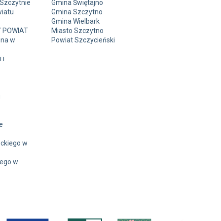
 Szczytnie
Gmina Świętajno
wiatu
Gmina Szczytno
Gmina Wielbark
Y POWIAT
Miasto Szczytno
zna w
Powiat Szczycieński
 i
u
e
eckiego w
iego w