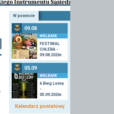
W powiecie
09.08
WIELBARK
FESTIWAL
CHLEBA -
09.08.2026r.
05.09
WIELBARK
6 Bieg Leśny
-
m
05.09.2026r.
Kalendarz powiatowy