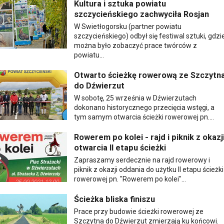
Kultura i sztuka powiatu
szczycieńskiego zachwyciła Rosjan
W Swietłogorsku (partner powiatu
szczycieńskiego) odbył się festiwal sztuki, gdzi
można było zobaczyć prace twórców z
powiatu...
Otwarto ścieżkę rowerową ze Szczytn
do Dźwierzut
W sobotę, 25 września w Dźwierzutach
dokonano historycznego przecięcia wstęgi, a
tym samym otwarcia ścieżki rowerowej pn....
Rowerem po kolei - rajd i piknik z okazj
otwarcia II etapu ścieżki
Zapraszamy serdecznie na rajd rowerowy i
piknik z okazji oddania do użytku II etapu ścieżki
rowerowej pn. "Rowerem po kolei"...
Ścieżka bliska finiszu
Prace przy budowie ścieżki rowerowej ze
Szczytna do Dźwierzut zmierzają ku końcowi.