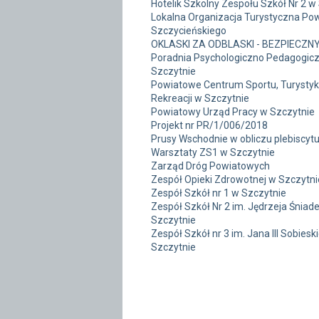
Hotelik Szkolny Zespołu Szkół Nr 2 w
Lokalna Organizacja Turystyczna Po
Szczycieńskiego
OKLASKI ZA ODBLASKI - BEZPIECZN
Poradnia Psychologiczno Pedagogic
Szczytnie
Powiatowe Centrum Sportu, Turystyki
Rekreacji w Szczytnie
Powiatowy Urząd Pracy w Szczytnie
Projekt nr PR/1/006/2018
Prusy Wschodnie w obliczu plebiscyt
Warsztaty ZS1 w Szczytnie
Zarząd Dróg Powiatowych
Zespół Opieki Zdrowotnej w Szczytni
Zespół Szkół nr 1 w Szczytnie
Zespół Szkół Nr 2 im. Jędrzeja Śniad
Szczytnie
Zespół Szkół nr 3 im. Jana III Sobiesk
Szczytnie